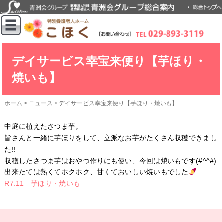
デイサービス幸宝来便り【芋ほり・
焼いも】
ホーム
>
ニュース
>
デイサービス幸宝来便り【芋ほり・焼いも】
中庭に植えたさつま芋。
皆さんと一緒に芋ほりをして、立派なお芋がたくさん収穫できまし
た‼
収穫したさつま芋はおやつ作りにも使い、今回は焼いもです(#^^#)
出来たては熱くてホクホク、甘くておいしい焼いもでした
R7.11 芋ほり・焼いも